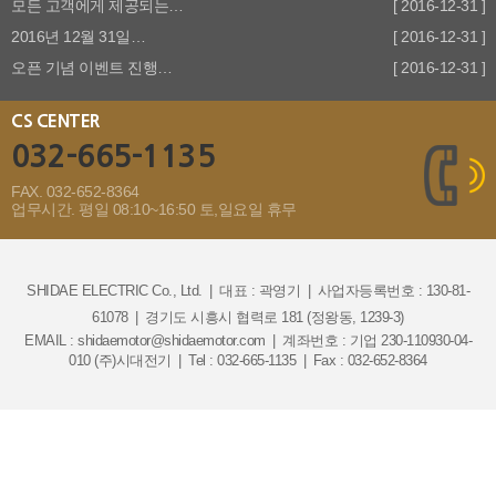
모든 고객에게 제공되는…
[ 2016-12-31 ]
2016년 12월 31일…
[ 2016-12-31 ]
오픈 기념 이벤트 진행…
[ 2016-12-31 ]
CS CENTER
032-665-1135
FAX. 032-652-8364
업무시간. 평일 08:10~16:50 토,일요일 휴무
SHIDAE ELECTRIC Co., Ltd.
|
대표 : 곽영기
|
사업자등록번호 : 130-81-
61078
|
경기도 시흥시 협력로 181 (정왕동, 1239-3)
EMAIL : shidaemotor@shidaemotor.com
|
계좌번호 : 기업 230-110930-04-
010 (주)시대전기
|
Tel : 032-665-1135
|
Fax : 032-652-8364