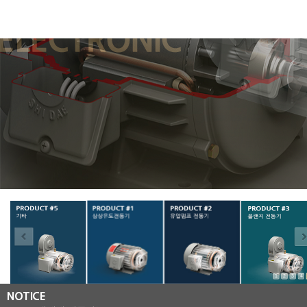
prd_05
prd_01
prd_02
prd_03
1
2
3
4
NOTICE