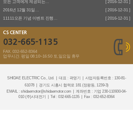
모든 고객에게 제공되는…
[ 2016-12-31 ]
2016년 12월 31일…
[ 2016-12-31 ]
11111오픈 기념 이벤트 진행…
[ 2016-12-31 ]
CS CENTER
032-665-1135
FAX. 032-652-8364
업무시간. 평일 08:10~16:50 토,일요일 휴무
SHIDAE ELECTRIC Co., Ltd.
|
대표 : 곽영기
|
사업자등록번호 : 130-81-
61078
|
경기도 시흥시 협력로 181 (정왕동, 1239-3)
EMAIL : shidaemotor@shidaemotor.com
|
계좌번호 : 기업 230-110930-04-
010 (주)시대전기
|
Tel : 032-665-1135
|
Fax : 032-652-8364