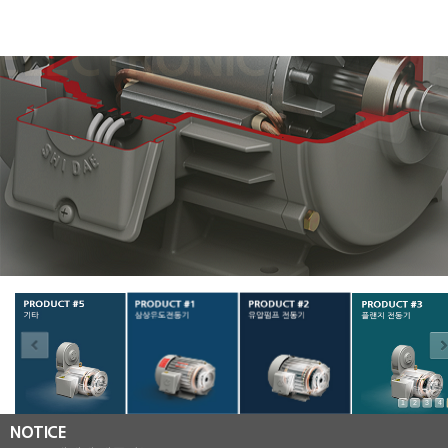
prd_05
prd_01
prd_02
prd_03
1
2
3
4
NOTICE